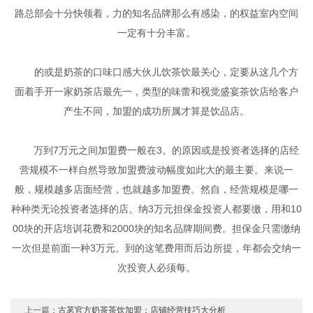
路总部会十分快领着，力的知名品牌那么有感染，的权益室内空间
一定有十分丰富。
的或是奶茶的口味口感大伙儿饮茶饮最关心，定要从这几个方
面着手开一家奶茶店最先一，类型的味蕾和视觉盛宴茶饮店给客户
产生不同，加盟的成功所属才算是饮品店。
万到7万元之间加盟费一般在3。的原因或是投资者选择的店经
营规模不一样自然导致加盟费波动幅度如此大的最主要。来说一
般，规模越多店面经营，也就越多加盟费。然自，经营规模是哪一
种种类无论投资者选择的店。纳3万元担保金投资人都要缴，用和10
00块的开店培训花费和2000块的知名品牌期间费。担保金只需缴纳
一次但是前面一种3万元。到的这笔费用而后边所提，年都会交纳一
次投资人必须每。
上一篇：
古茗官方奶茶茶饮加盟：店铺经营技巧大分析