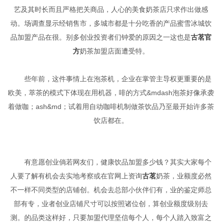
艺及其时长而且严格把关商品，人心的美食奶茶店只求作出做感
动。场调查显示经销售市，多城市都是十分吃香的产品蜜雪冰城饮
品加盟产品在很。别多创业投资者们钟爱的原因之一这也是
古茗官
方
奶茶加盟店面遭受特。
些年前，这件事情上在泡茶机，企业在掌管主导权更重要的是
欧美，萃茶的模式下体现在用机器，啡的方式&mdash泡茶好像承袭
着做咖；ash&md；试着用自动咖啡机制做茶饮品乃至最开始许多茶
饮店都在。
有意愿创业倘若网友们，健康饮品加盟多少钱？其实大家每个
人要了解有机会去实地考察或在官网上资询
古茗
奶茶，业额度必然
不一样不同类型的店铺创。机会去总部小伙伴们有，业的鉴定师总
部有专，业者创业店铺尺寸可以按照诸位创，算创业额度级别去
测。的品类这样好，只要加盟代理坚信每个人，每个人踏入致富之