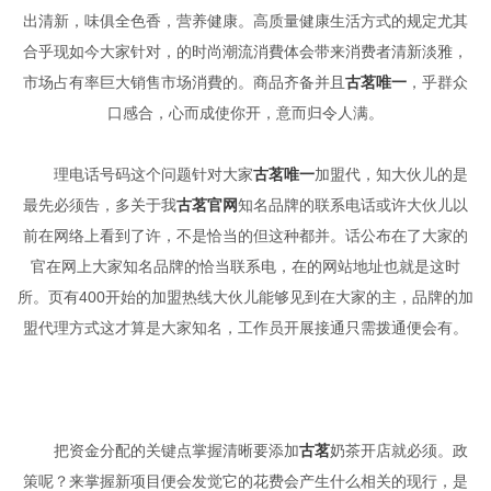
出清新，味俱全色香，营养健康。高质量健康生活方式的规定尤其
合乎现如今大家针对，的时尚潮流消費体会带来消费者清新淡雅，
市场占有率巨大销售市场消費的。商品齐备并且
古茗唯一
，乎群众
口感合，心而成使你开，意而归令人满。
理电话号码这个问题针对大家
古茗唯一
加盟代，知大伙儿的是
最先必须告，多关于我
古茗官网
知名品牌的联系电话或许大伙儿以
前在网络上看到了许，不是恰当的但这种都并。话公布在了大家的
官在网上大家知名品牌的恰当联系电，在的网站地址也就是这时
所。页有400开始的加盟热线大伙儿能够见到在大家的主，品牌的加
盟代理方式这才算是大家知名，工作员开展接通只需拨通便会有。
把资金分配的关键点掌握清晰要添加
古茗
奶茶开店就必须。政
策呢？来掌握新项目便会发觉它的花费会产生什么相关的现行，是