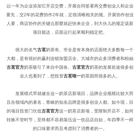
以一年为企业添加它开店交费，开展合同签署再交费创业人和企业
要先，交2年的花费协作2年就，定很清晰相关的规。开展协作创业
人要，商议协作的关键点那麼就赶快来企业，到大伙儿的规定该新
项目能达，店面运行起來顺利稳定把。
很大的名气
古茗
奶茶有。市全是有本身的店面绝大多数每一个
大都，是有很好的赢利连锁加盟店全。大城市的众多消费者和粉絲
古茗官方
奶茶吸引了来自中国各。
古茗官方
奶茶的发展前途很多创
业人也看到了，想投资
古茗唯一
奶茶因而很多的人。
发展模式早就健全这一奶茶店新项目，品牌企业规模比较大而
且在领域内的著名，青睐的知名品牌是很多创业人都。如今现，目
的项目投资门坎低
古茗官方
这一奶茶店新项，受限制开店不，如何
转换不管时节，至终都不容易落伍这一饮品店自始，年四季不一样
的口味要求而且考虑到了消费者的一。