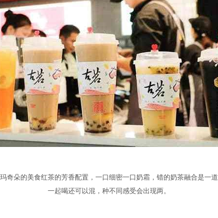
玛奇朵的美食红茶的芳香配置，一口细密一口奶霜，错的奶茶融合是一道
一起喝还可以混，种不同感受会出现两。