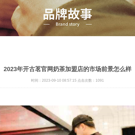
2023年开古茗官网奶茶加盟店的市场前景怎么样
时间：2023-09-10 08:57:15 点击次数：1091