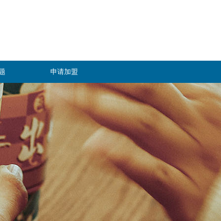
题
申请加盟