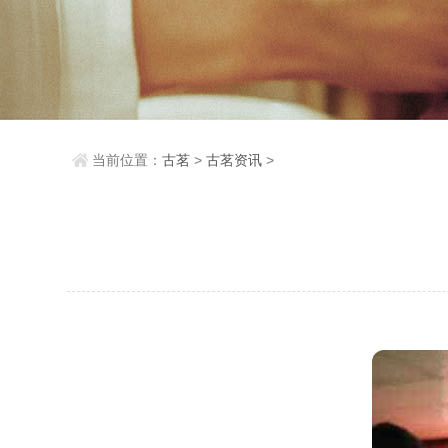
当前位置：
古茗
>
古茗资讯
>