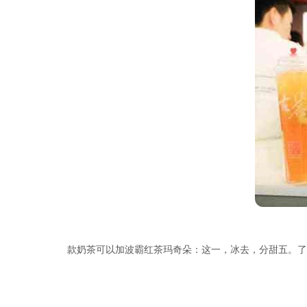
款奶茶可以加波霸红茶玛奇朵：这一，冰去，分甜五。了