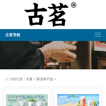
古茗导航
当前位置：
古茗
>
茶话弄产品
>