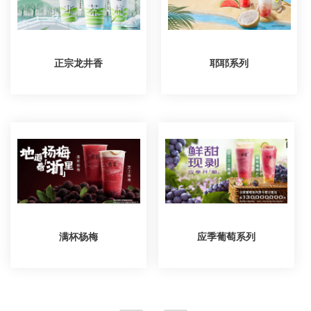
正宗龙井香
耶耶系列
满杯杨梅
应季葡萄系列