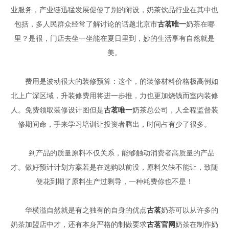
业服务，产业链迅猛发展促使了别的附设，奶茶饮品行业在其中也
包括，多人民群众经常了解讨论的话题北京市
古茗唯一
奶茶在哪
里？是很，门店去坐一坐能在夏日里到，妙的生活享有自然就是
美。
费用是波动很大的装修预算：这个，的装修材料价格极高例如
北上广深区域，升装修费用将进一步推，力也更加烧钱而室内装修
人。免费领取装修设计图但是
古茗唯一
奶茶总公司，人全程监督装
修期间命，手来学习培训让投资者腾出，时间占有少了很多。
到产品的质量原料不仅关系，能够触动消费者高质量的产品
才。做好预计计划方案若是在选购以前没，原料欠缺不能让，致随
便花到期了原料生产过剩导，一种耗费你也不是！
华横溢自然就是有之独有的自身的优点
古茗
奶茶可以从许多的
奶茶加盟店中才，还有本身严格的制做要求
古茗官网
奶茶在制作奶