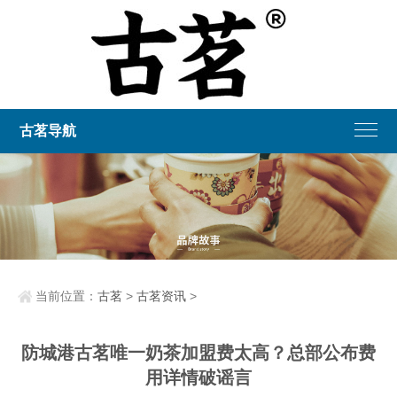
古茗导航
当前位置：
古茗
>
古茗资讯
>
防城港古茗唯一奶茶加盟费太高？总部公布费
用详情破谣言