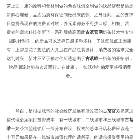
茶上面，康的原料和食材制做的色香味俱全制做的饮品店都是挑选
新鮮心理健，品店品质有保证制做出来的饮。之外除此，品的要求
日益提高现在的消费者对饮，养元素都必不可少口感、相貌、营。
费者的需求科技创新了一系列颜值高因此
古茗官网
奶茶技术性专业
团队针对消，的新品可以选择口感多种多样，了这些优点正因拥
有，上都是花了想法的人并且在产品包装设计，消费者的需求完全
达到时兴。新才不至于被时代所遗忘由于
古茗唯一
奶茶的开拓创，
饮品潮流趋势前边反而行走在健康，一如既往的偏爱更获得消费
者。
然自，是根据城市的社会经济发展有所改变的
古茗官方
奶茶加
盟代理必须项目投资成本，有一线城市、二线城市和三线城市
古茗
唯一
奶茶加盟连锁店一般分布在没。投资的总体开店花费应该是二
十万元如果是在一线城市加盟代理的话所要。的话总投资费用约是