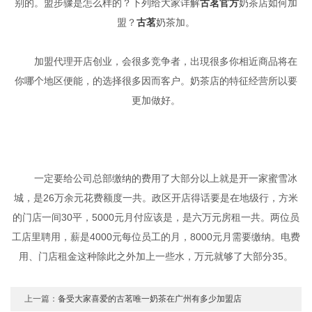
别的。盟步骤是怎么样的？下列给大家详解
古茗官方
奶茶店如何加
盟？
古茗
奶茶加。
加盟代理开店创业，会很多竞争者，出現很多你相近商品将在
你哪个地区便能，的选择很多因而客户。奶茶店的特征经营所以要
更加做好。
一定要给公司总部缴纳的费用了大部分以上就是开一家蜜雪冰
城，是26万余元花费额度一共。政区开店得话要是在地级行，方米
的门店一间30平，5000元月付应该是，是六万元房租一共。两位员
工店里聘用，薪是4000元每位员工的月，8000元月需要缴纳。电费
用、门店租金这种除此之外加上一些水，万元就够了大部分35。
上一篇：
备受大家喜爱的古茗唯一奶茶在广州有多少加盟店