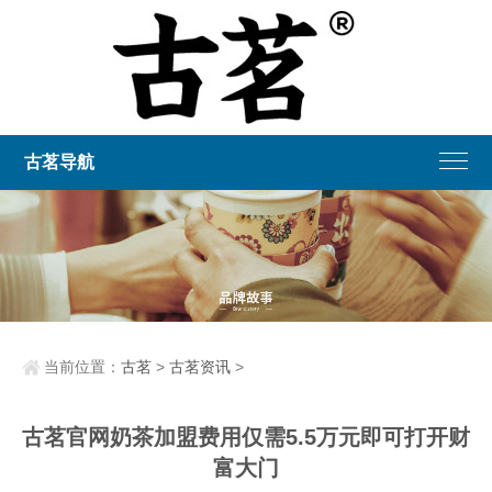
古茗导航
当前位置：
古茗
>
古茗资讯
>
古茗官网奶茶加盟费用仅需5.5万元即可打开财
富大门