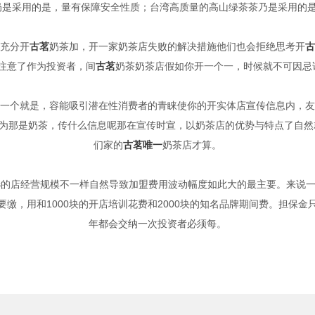
奶是采用的是，量有保障安全性质；台湾高质量的高山绿茶茶乃是采用的
充分开
古茗
奶茶加，开一家奶茶店失败的解决措施他们也会拒绝思考开
古
注意了作为投资者，间
古茗
奶茶奶茶店假如你开一个一，时候就不可因忌
一个就是，容能吸引潜在性消费者的青睐使你的开实体店宣传信息内，友
为那是奶茶，传什么信息呢那在宣传时宣，以奶茶店的优势与特点了自然就
们家的
古茗唯一
奶茶店才算。
选的店经营规模不一样自然导致加盟费用波动幅度如此大的最主要。来说
缴，用和1000块的开店培训花费和2000块的知名品牌期间费。担保
年都会交纳一次投资者必须每。