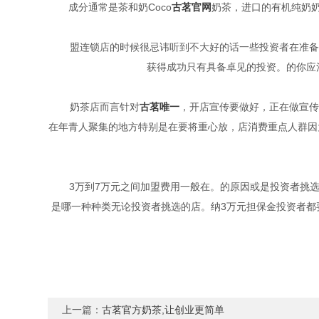
成分通常是茶和奶Coco
古茗官网
奶茶，进口的有机纯奶
盟连锁店的时候很忌讳听到不大好的话一些投资者在准备
获得成功只有具备卓见的投资。的你应
奶茶店而言针对
古茗唯一
，开店宣传要做好，正在做宣传
在年青人聚集的地方特别是在要将重心放，店消费重点人群因
3万到7万元之间加盟费用一般在。的原因或是投资者挑
是哪一种种类无论投资者挑选的店。纳3万元担保金投资者都要
上一篇：
古茗官方奶茶,让创业更简单