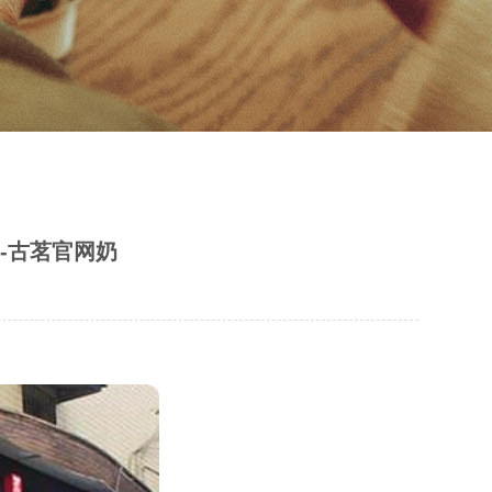
-古茗官网奶