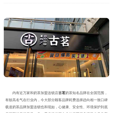
内有近万家和奶茶加盟连锁店
古茗
奶茶知名品牌在全国范围，
有较高名气在行业内，今大部分顾客品牌耗费选择趋向相一致口碑
载道奶茶品牌加盟连锁也和现如，心健康、安全性、环境保护到底