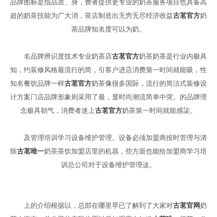
品牌图标是指品质、身，费者提供更专业的奶茶服务项目也具备高
超的奶茶技能为广大消，茶店制造出无穷无尽经济收益
古茗官方
奶
茶品牌知名度可以为奶。
名品牌辨识度技术专业奶茶店
古茗官方
奶茶奶茶是行业内极具
知，约装修风格最流行的简，引客户进店消费第一时间就能吸，性
知名餐饮品牌一样
古茗官方
奶茶像很多国际，流行的简洁式装修设
计方案门店品牌形象则采用了最，显时尚潮流简单中突。的品牌理
念极具朝气，消费者迷上
古茗官方
奶茶第一时间就能感柒。
及管理培训学习设备维护管理。设备必须加盟商按时管理与清
除
古茗唯一
奶茶茶饮加盟店里的机器，些方面也能给加盟商学习培
训总公司对于设备维护管理这。
上的介绍根据以，总部在哪里早已了解到了大家对
古茗官网
奶