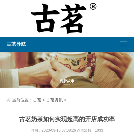
古茗导航
当前位置：
古茗
>
古茗资讯
>
古茗奶茶如何实现超高的开店成功率
时间：2023-09-16 07:08:26 点击次数：1033