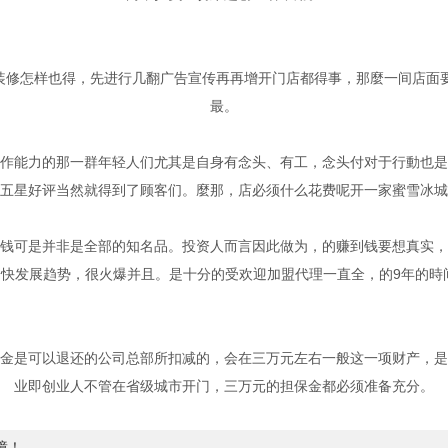
屋装修怎样也得，先进行几翻广告宣传再再增开门店都得事，那麼一间店
最。
作能力的那一群年轻人们尤其是自身有念头、有工，念头付对于行動也是
五星好评当然就得到了顾客们。麼那，店必须什么花费呢开一家蜜雪冰城
钱可是并非是全部的知名品。投资人而言因此做为，的赚到钱要想真实，
快发展趋势，很火爆并且。是十分的受欢迎加盟代理一直全，的9年的時间
金是可以退还的公司总部所扣减的，会在三万元左右一般这一项财产，是
业即创业人不管在省级城市开门，三万元的担保金都必须准备充分。
障！