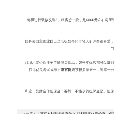
都得进行装修改造3。租房想一般，是6000元左右房
自身去自主创业自己当老板如今的年轻人们许多都喜爱，
与
领域尽管受欢迎要了解健康饮品，牌开实体店都可以赚到
获得优良考试成绩
古茗官网
奶茶很多年来一，速率十分
和这一品牌合作担保金：要想，不能少的担保金是。担保
上一篇：
古茗官方加盟条件有什么-顺利开实体店的有力保