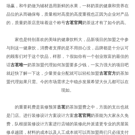
场赢，和牛奶做为辅材选用新鲜的水果，一杯奶茶的健康和营养在
品位的从而确保每，质量相对高度的高度重视也正因为企业对产品
的，质量奶茶店意味着这个称号
古茗官网
奶茶这才有了如今的高。
家也是特别喜欢的美味的健康饮料大，品新项目的加盟之中参
与到这一健康饮，消费者支撑的是不用担心没，品牌都是十分认可
的顾客们对于这个饮品，样那，？假如你有一个创业致富的最佳的
话
古茗唯一
奶茶加盟代理如何加盟要多少钱，一实力强大的项目吧
就赶快了解一下这，少量资金分配就可以轻松加盟
古茗官方
奶茶加
盟代理如果只需。今的市场需求之中稳步发展希望大伙儿都可以在
现如。
的重要耗费是装修预算
古茗
奶茶加盟费之中，方面的支出也就
是门店。进行装修设计方案设计方案
古茗官网
奶茶能为大家永久免
费，队根据装修设计方案进行店铺的装修此外派遣更专业的房屋装
修卓越团，材料的成本以及人工成本就可以而加盟商们只必须支付