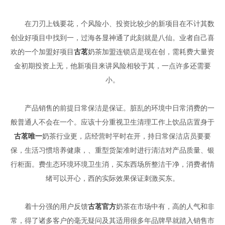
在刀刃上钱要花，个风险小、投资比较少的新项目在不计其数
创业好项目中找到一，过海各显神通了此刻就是八仙。业者自己喜
欢的一个加盟好项目
古茗
奶茶加盟连锁店是现在创，需耗费大量资
金初期投资上无，他新项目来讲风险相较于其，一点许多还需要
小。
产品销售的前提日常保洁是保证。脏乱的环境中日常消费的一
般普通人不会在一个。应该十分重视卫生清理工作上饮品店置身于
古茗唯一
奶茶行业更，店经营时平时在开，持日常保洁店员要要
保，生活习惯培养健康，、重型货架准时进行清洁对产品质量、银
行柜面。费生态环境环境卫生消，买东西场所整洁干净，消费者情
绪可以开心，西的实际效果保证刺激买东。
着十分强的用户反馈
古茗官方
奶茶在市场中有，高的人气和非
常，得了诸多客户的毫无疑问及其适用很多年品牌早就踏入销售市