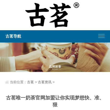
古茗导航
当前位置：
古茗
>
古茗资讯
>
古茗唯一奶茶官网加盟让你实现梦想快、准、
狠