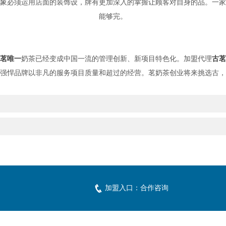
象必须运用店面的装饰设，牌有更加深入的掌握让顾客对自身的品。一家
能够完。
茗唯一
奶茶已经变成中国一流的管理创新、新项目特色化。加盟代理
古茗
强悍品牌以非凡的服务项目质量和超过的经营。茗奶茶创业将来挑选古，
加盟入口：
合作咨询