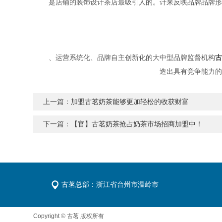
是店铺的装饰设计茶店最吸引人的。计来反映品牌品牌形
、运营系统化、品牌自主创新化的大中型品牌监督机构
古
造出具有竞争能力的
上一篇：
加盟古茗奶茶能够更加轻松的收获财富
下一篇：
【官】古茗奶茶抢占奶茶市场招商加盟中！
古茗总部：浙江省台州市温岭市
Copyright © 古茗 版权所有