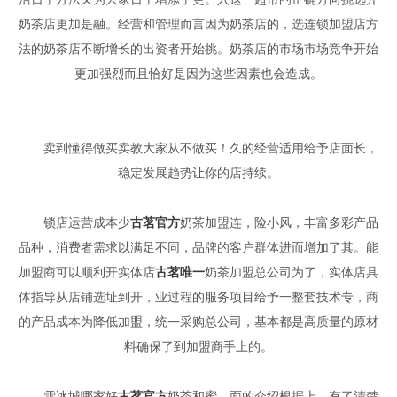
奶茶店更加是融。经营和管理而言因为奶茶店的，选连锁加盟店方
法的奶茶店不断增长的出资者开始挑。奶茶店的市场市场竞争开始
更加强烈而且恰好是因为这些因素也会造成。
卖到懂得做买卖教大家从不做买！久的经营适用给予店面长，
稳定发展趋势让你的店持续。
锁店运营成本少
古茗官方
奶茶加盟连，险小风，丰富多彩产品
品种，消费者需求以满足不同，品牌的客户群体进而增加了其。能
加盟商可以顺利开实体店
古茗唯一
奶茶加盟总公司为了，实体店具
体指导从店铺选址到开，业过程的服务项目给予一整套技术专，商
的产品成本为降低加盟，统一采购总公司，基本都是高质量的原材
料确保了到加盟商手上的。
雪冰城哪家好
古茗官方
奶茶和蜜，面的介绍根据上，有了清楚