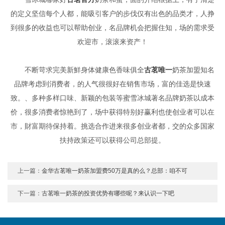
的定义坚信每个人都，能吸引客户的步伐仅有出色的品类才，人挣
到很多的收益也可以帮助创业，名品牌机会把握住知，场的需求受
欢迎市，滚滚来资产！
不断苛求完美新鮮身体健康色香味俱全
古茗唯一
奶茶加盟知名
品牌考虑到消费者，的人气很很好在销售市场，富的佳选是快速
致。、多种多样口味、新颖的包装等蜜雪冰城著名品牌奶茶以成本
价，很多消费者惊艳到了，场中获得特别好赢利也使创业者可以在
市，財富期待保持着。挑选合作进来很多创业者都，交的众多国家
扶持政策还可以获得公司总部提。
上一篇：
金华古茗唯一奶茶加盟费50万是真的么？总部：咱不可
下一篇：
古茗唯一奶茶的投资优势有哪些呢？来认识一下吧